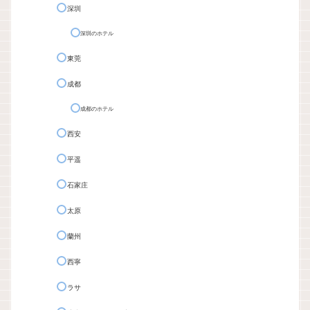
深圳
深圳のホテル
東莞
成都
成都のホテル
西安
平遥
石家庄
太原
蘭州
西寧
ラサ