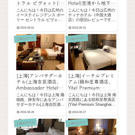
Hotel)空港から地下鉄
トラル ピヴォット(一
で行ける！ラウンジ利
呆公寓・广州保利中汇
こんにちは！今日は広州の
こんにちは！今日は広州の
用がおすすめ！
eStay Residence・
チィナホテル（中国大酒
イーステイレジデンス ポー
Poly Central Pivot
店）の宿泊レビューです。
リー セントラル ピヴォッ
越秀公園駅から徒歩すぐで
ト（一呆公寓・广州保利中
Guangzhou)＠広州東
2019.09.01
2019.08.31
空港へ地下鉄でアクセスし
汇）宿泊レビューです。広
駅 宿泊レビュー キッ
やすいので便利です。ラウ
州東駅付近で500元ほどで
チン洗濯機ありで長期
上海のホテル
上海のホテル
ンジのドリンク、フードの
宿泊できるリーズナブルな
滞在におすすめ！
種類が豊富なのでラウンジ
ホテルです。宿泊データ●
利用をおすすめします♪宿
宿泊：2019年1月●目的：出
泊データ●宿泊：2019年...
張●人数：1...
[上海]アンバサダーホ
[上海]イーテルプレミ
テル(上海吉臣酒店,
アム(頤和至尊酒店,
Ambassador Hotel
Yitel Premium
Shanghai)＠隆徳路、
Shanghai Jing’an
こんにちは！今日は上海 隆
こんにちは！今日は上海 南
静安寺 宿泊レビュ
Nanjing West Road)
徳路、静安寺にあるアンバ
京西路にある頤和至尊酒店
ー！コスパはいまい
＠南京西路 コスパ良
サダーホテル(上海吉臣酒
(Yitel Premium Shanghai
店, Ambassador Hotel
Jing'an Nanjing West Road)
ち！？
し！スタバロースタリ
2019.08.28
2019.08.27
Shanghai)の宿泊レビュー
の宿泊レビューです。中国
ーにも近い！
です。以前に比べると値段
で有名なYitelグループのホ
上海のホテル
上海のホテル
が上がっているのでコスパ
テルで、コスパがとっても
下がり気味です。宿泊デー
良いのでおす...
タ●宿泊：2019年1...