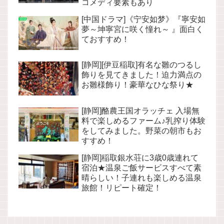
コメディ要素もあり
[中国ドラマ]《宁安如梦》『寧安如
夢～坤寧宮に咲く憧れ～ 』面白く
ておすすめ！
[静岡][伊豆稲取]有名な雛のつるし
飾りを見てきました！迫力満点の
お雛様飾り！豪華なひな祭り★
[静岡]酪農王国オラッチェ 入場無
料で楽しめるファーム♪乳搾り体験
をしてみました。野菜の朝市もお
すすめ！
[静岡]稲取銀水荘に3歳0歳連れて
宿泊★温泉ご飯サービスすべて素
晴らしい！子連れも楽しめる温泉
旅館！リピート確定！