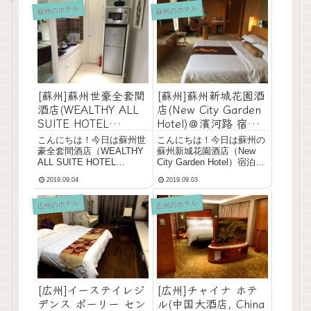
蘇州のホテル
蘇州のホテル
[蘇州]蘇州世豪全套間
[蘇州]蘇州新城花園酒
酒店(WEALTHY ALL
店(New City Garden
SUITE HOTEL
Hotel)＠濱河路 宿泊
SUZHOU)宿泊レビュ
レビュー！リーズナブ
こんにちは！今日は蘇州世
こんにちは！今日は蘇州の
ー！キッチンや洗濯機
ルで日本人利用も多い
豪全套間酒店（WEALTHY
蘇州新城花園酒店（New
つきで長期滞在におす
ホテル
ALL SUITE HOTEL
City Garden Hotel）宿泊レ
SUZHOU）の宿泊レビュー
ビューです。リーズナブル
すめ！
2019.09.04
2019.09.03
です。全室スイートタイプ
に泊まれて、日本人利用も
で広々としています。キッ
多いホテルです。宿泊デー
広州のホテル
広州のホテル
チンや洗濯機がついている
タ●宿泊：2018年11月●目
ので長期滞在に便利です。
的：出張●人数：1人●料
宿泊データ●宿泊：2018年
金：550元（朝食なし...
1...
[広州]チャイナ ホテ
[広州]イーステイレジ
ル(中国大酒店, China
デンス ポーリー セン