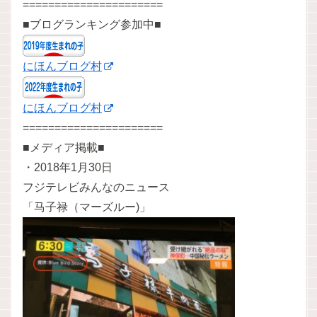
======================
■ブログランキング参加中■
にほんブログ村
にほんブログ村
======================
■メディア掲載■
・2018年1月30日
フジテレビみんなのニュース
「马子禄（マーズルー)」