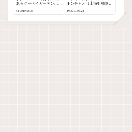
人気のリーズナブルホ
ルーム以上がおすす
あるグーベイガーデンホテ
ホンチャオ（上海虹橋嘉廷
ルの宿泊レビューです。日
酒店）の宿泊レビューで
テル
め！
2019.08.24
2019.08.23
本語が通じて安心な割に値
す！スタンダードルームと
段がリーズナブルで日本人
スーペリアルームは内装が
に人気のホテルです。その
良くないので、デラックス
他日本語OKな上海のおす
ルーム以上がおすすめで
すめホテルはこちら▼宿泊
す！宿泊データ●宿泊：
データ●宿泊：2018年...
2019年3月●目的：出張●
人...