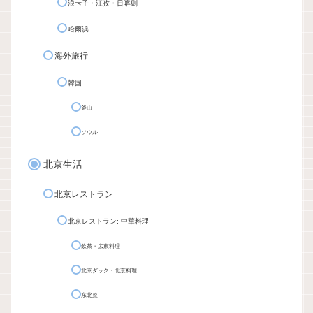
浪卡子・江孜・日喀则
哈爾浜
海外旅行
韓国
釜山
ソウル
北京生活
北京レストラン
北京レストラン: 中華料理
飲茶・広東料理
北京ダック・北京料理
东北菜