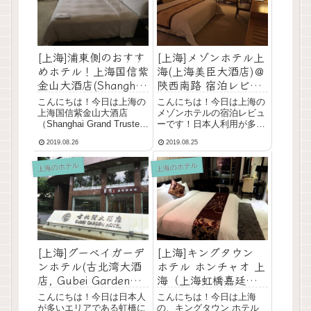
[上海]浦東側のおすす
[上海]メゾンホテル上
めホテル！上海国信紫
海(上海美臣大酒店)＠
金山大酒店(Shanghai
陝西南路 宿泊レビュ
Grand Trustel
ー！日本人利用多い！
こんにちは！今日は上海の
こんにちは！今日は上海の
Purple Mountain
オークラガーデンホテ
上海国信紫金山大酒店
メゾンホテルの宿泊レビュ
Hotel)＠世紀大道
ルから徒歩5分
（Shanghai Grand Trustel
ーです！日本人利用が多い
Purple Mountain Hotel）の
ホテルです。オークラガー
2019.08.26
2019.08.25
宿泊レビューです。浦東側
デンホテルから徒歩5分。
にあります。ホテル自体は
宿泊データ●宿泊：2018年7
上海のホテル
上海のホテル
古いけれど、朝食の種類が
月●目的：出張●人数：1人
多いのが◎宿泊データ●宿
●料金：700元（朝食あ
泊：2...
り）、630元（朝食なし）
ホテルの評価●...
[上海]グーベイガーデ
[上海]キングタウン
ンホテル(古北湾大酒
ホテル ホンチャオ 上
店, Gubei Garden
海（上海虹橋嘉廷酒
Hotel)宿泊レビュー！
店）＠娄山関路 宿泊
こんにちは！今日は日本人
こんにちは！今日は上海
日本語OKな日本人に
レビュー！デラックス
が多いエリアである虹橋に
の、キングタウン ホテル