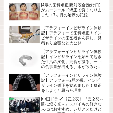
[4歳の歯科矯正]反対咬合(受け口)
がムーシールド矯正で良くなりま
した！7ヶ月の治療の記録
【アラフォーインビザライン体験
記】アラフォーで歯科矯正！イン
ビザラインの歯医者さん探し。見
積もり金額など大公開
【アラフォーインビザライン体験
記】インビザラインを始めて起き
た生活の変化。完食が減る、一回
の食事量が増える、水が飲みたく
なる、痩せる…！？
【アラフォーインビザライン体験
記】アラフォー2児の母、インビ
ザライン矯正を始めました！矯正
をしようと思った理由
[中国ドラマ]《云之羽》『雲之羽～
闇に煌く光～』スパイもの好きな
人にはおすすめ。シリアスだけど