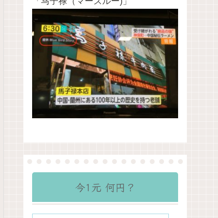
「马子禄（マーズルー)」
今1元 何円？