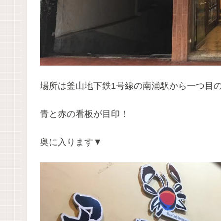
場所は釜山地下鉄1号線の南浦駅から一つ目
青と赤の看板が目印！
奥に入ります▼