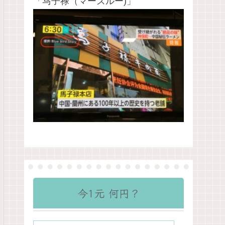
「马子禄（マーズルー)」
今1元 何円？