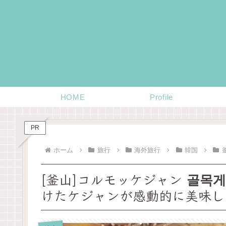
HOME
Profile
PR
ホーム
旅行
海外旅行
韓国
[釜山]コルモッケジャン 골목
けたケジャンが感動的に美味し