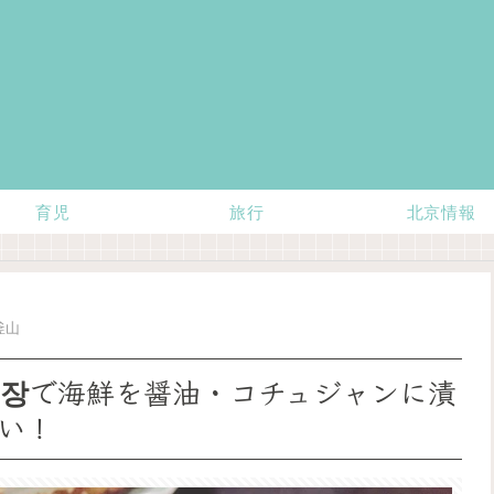
育児
旅行
北京情報
釜山
게장で海鮮を醤油・コチュジャンに漬
い！