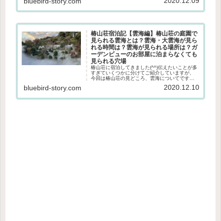
2020.12.09
bluebird-story.com
れにおすすめ編】としてお届けします♪▽値段、
お部屋の詳細などはこ...
椿山荘宿泊記【雲海編】椿山荘の庭園で
見られる雲海とは？雲海・大雲海が見ら
れる時間は？雲海が見られる場所は？ガ
ーデンビューのお部屋に泊まらなくても
見られる穴場
椿山荘に宿泊してきました(^^)伝えたいことが多
すぎていくつかに分けてご紹介していますが、
今回は椿山荘の見どころ、雲海についてです！
椿山荘の「東京雲海」とは？2020年10月から椿
2020.12.10
bluebird-story.com
山荘が始めた霧に包まれた幻想的な情景を楽し
む庭園の演出。椿山...