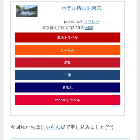
ホテル椿山荘東京
posted with
トマレバ
東京都文京区関口2-10-8
[地図]
楽天トラベル
じゃらん
JTB
一休
るるぶ
Yahoo!トラベル
今回私たちは
じゃらん
で申し込みました(^^)