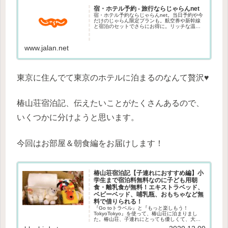
宿・ホテル予約 - 旅行ならじゃらんnet
宿・ホテル予約ならじゃらんnet。当日予約や今
だけのじゃらん限定プランも。航空券や新幹線
と宿泊のセットでさらにお得に。リッチな温泉
旅館から便利なビジネスホテルまで目的に合わ
せて簡単検索。豊富な観光情報と口コミであな
たの旅行をサポートします。
www.jalan.net
東京に住んでて東京のホテルに泊まるのなんて贅沢♥
椿山荘宿泊記、伝えたいことがたくさんあるので、
いくつかに分けようと思います。
今回はお部屋＆朝食編をお届けします！
椿山荘宿泊記【子連れにおすすめ編】小
学生まで宿泊料無料なのに子ども用朝
食・離乳食が無料！エキストラベッド、
ベビーベッド、哺乳瓶、おもちゃなど無
料で借りられる！
『Go toトラベル』と『もっと楽しもう！
TokyoTokyo』を使って、椿山荘に泊まりまし
た。椿山荘、子連れにとっても優しくて、大満
足のサービスを受けられたので、今回は【子連