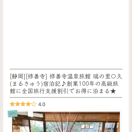
[静岡][修善寺] 修善寺温泉旅館 瑞の里〇久
(まるきゅう)宿泊記♪創業100年の高級旅
館に全国旅行支援割引でお得に泊まる★
4.0
静岡