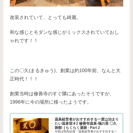
改装されていて、とっても綺麗。
和な感じとモダンな感じがミックスされていておし
ゃれです！！
この〇久(まるきゅう)、創業は約100年前、なんと大
正時代！！！
創業当時は修善寺のすぐ隣にあったそうですが、
1996年に今の場所に移ったようです。
温泉経営者がおすすめする一度は泊まり
たい温泉宿＃2 修善寺温泉-瑞の里 〇久
旅館- | らくらく湯旅 - Part 2
今回は特別企画「温泉経営者がおすすめする一