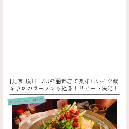
[北京]鉄TETSU＠丽都店で美味しいモツ鍋
を♪〆のラーメンも絶品！リピート決定！
北京レストラン: 日本料理