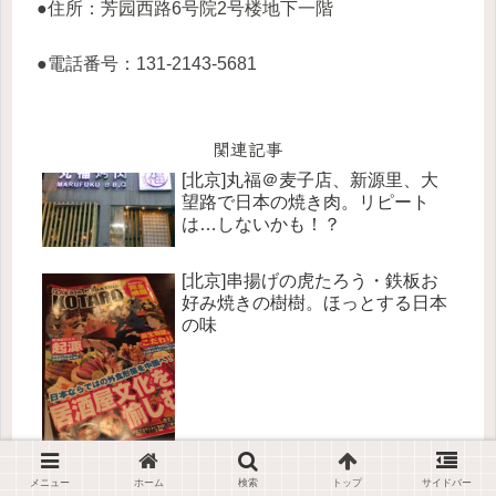
●住所：芳园西路6号院2号楼地下一階
●電話番号：131-2143-5681
関連記事
[北京]丸福＠麦子店、新源里、大
望路で日本の焼き肉。リピート
は…しないかも！？
[北京]串揚げの虎たろう・鉄板お
好み焼きの樹樹。ほっとする日本
の味
[北京]居酒屋宇治川でリーズナブ
メニュー
ホーム
検索
トップ
サイドバー