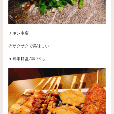
チキン南蛮
衣サクサクで美味しい！
▼鸡串拼盘7串 78元