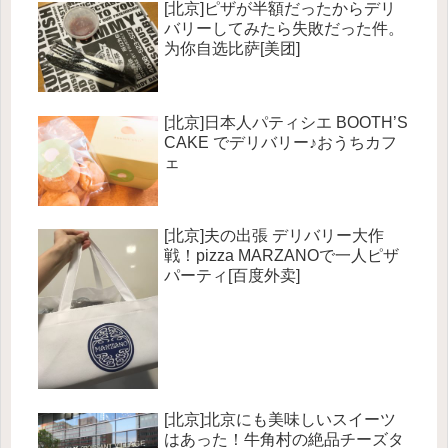
[北京]ピザが半額だったからデリ
バリーしてみたら失敗だった件。
为你自选比萨[美团]
[北京]日本人パティシエ BOOTH’S
CAKE でデリバリー♪おうちカフ
ェ
[北京]夫の出張 デリバリー大作
戦！pizza MARZANOで一人ピザ
パーティ[百度外卖]
[北京]北京にも美味しいスイーツ
はあった！牛角村の絶品チーズタ