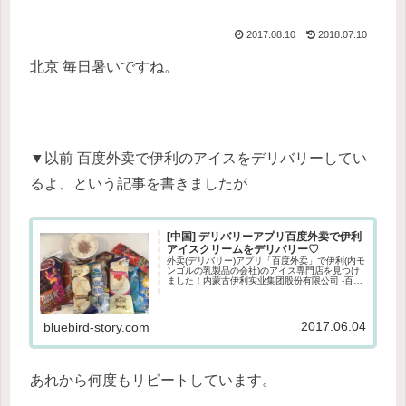
2017.08.10
2018.07.10
北京 毎日暑いですね。
▼以前 百度外卖で伊利のアイスをデリバリーしてい
るよ、という記事を書きましたが
[中国] デリバリーアプリ百度外卖で伊利
アイスクリームをデリバリー♡
外卖(デリバリー)アプリ「百度外卖」で伊利(内モ
ンゴルの乳製品の会社)のアイス専門店を見つけ
ました！内蒙古伊利实业集团股份有限公司 -百度
(中国語)伊利はヨーグルトが美味しくてスーパー
で時々買っていたのでアイスも美味しいんじゃ
ないかしら、...
2017.06.04
bluebird-story.com
あれから何度もリピートしています。