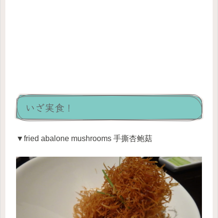
いざ実食！
▼fried abalone mushrooms 手撕杏鲍菇