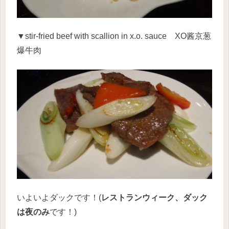
▼stir-fried beef with scallion in x.o. sauce XO酱京葱
爆牛肉
いよいよダックです！(
レストランウィーク、ダック
は夜のみ
です！)