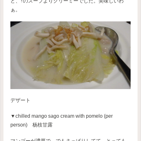
ど、↑のスープよりクリーミーでした。美味しいわ
ぁ。
デザート
▼chilled mango sago cream with pomelo
(
per
person
) 杨枝甘露
マンゴーが濃厚で、でもさっぱりしてて、とっても