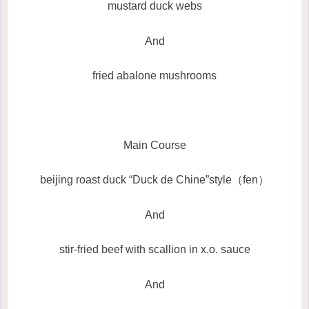
mustard duck webs
And
fried abalone mushrooms
Main Course
beijing roast duck
“
Duck de Chine
”
style
（
fen
）
And
stir-fried beef with scallion in x.o. sauce
And