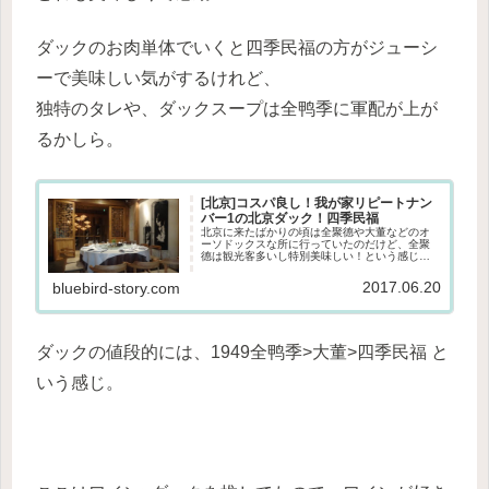
ダックのお肉単体でいくと四季民福の方がジューシ
ーで美味しい気がするけれど、
独特のタレや、ダックスープは全鸭季に軍配が上が
るかしら。
[北京]コスパ良し！我が家リピートナン
バー1の北京ダック！四季民福
北京に来たばかりの頃は全聚德や大董などのオ
ーソドックスな所に行っていたのだけど、全聚
德は観光客多いし特別美味しい！という感じで
もなくて、大董は美味しいけど普段使いするに
は少し高くて（日本から来る人のアテンドなど
2017.06.20
bluebird-story.com
には◎）、なかなかリピートには...
ダックの値段的には、1949全鸭季>大董>四季民福 と
いう感じ。