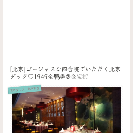
[北京]ゴージャスな四合院でいただく北京
ダック♡1949全鸭季@金宝街
北京ダック・北京料理