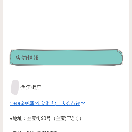
店舗情報
金宝街店
1949全鸭季(金宝街店) – 大众点评
●地址：金宝街98号（金宝汇近く）