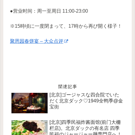
●营业时间：周一至周日 11:00-23:00
※15時頃に一度閉まって、17時から再び開く様子！
聚恩园春饼宴 – 大众点评
関連記事
[北京]ゴージャスな四合院でいた
だく北京ダック♡1949全鸭季@金
宝街
[北京]四季民福炸酱面馆(前门大栅
栏店)。北京ダックの有名店 四季
民福のジャージャー麺専門店へ！