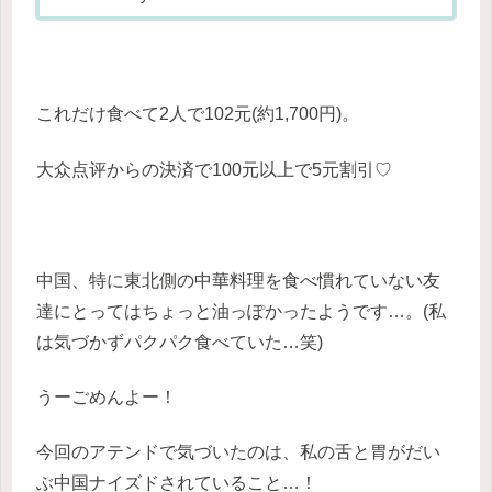
笑)頼んじゃいました！红烧...
これだけ食べて2人で102元(約1,700円)。
大众点评からの決済で100元以上で5元割引♡
中国、特に東北側の中華料理を食べ慣れていない友
達にとってはちょっと油っぽかったようです…。(私
は気づかずパクパク食べていた…笑)
うーごめんよー！
今回のアテンドで気づいたのは、私の舌と胃がだい
ぶ中国ナイズドされていること…！