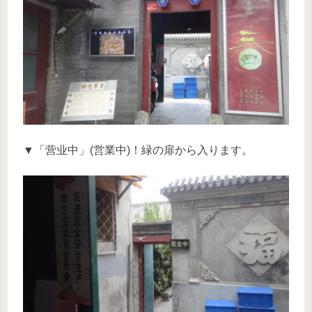
▼「营业中」(営業中)！緑の扉から入ります。