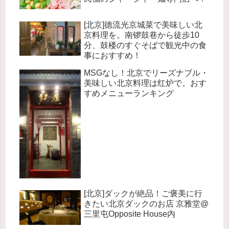
[北京]德流光京城菜で美味しい北
京料理を。南锣鼓巷から徒歩10
分、鼓楼のすぐそばで観光中の食
事におすすめ！
MSGなし！北京でリーズナブル・
美味しい北京料理は红炉で。おす
すめメニューランキング
[北京]ダックが絶品！ご褒美に行
きたい北京ダックのお店 京雅堂@
三里屯Opposite House内