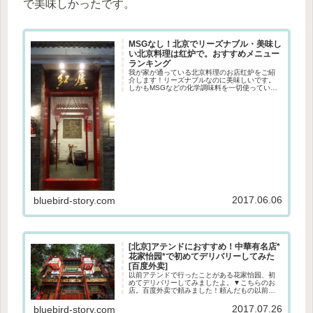
で美味しかったです。
MSGなし！北京でリーズナブル・美味し
い北京料理は红炉で。おすすめメニュー
ランキング
我が家が通っている北京料理のお店红炉をご紹
介します！リーズナブルなのに美味しいです。
しかもMSGなどの化学調味料を一切使っていな
いので安心です。三里屯と东直门にあります。
▼＠三里屯店内昔の北京、という感じのインテ
リアで、なんだか懐かしい感じ...
2017.06.06
bluebird-story.com
[北京]アテンドにおすすめ！中華有名店*
花家怡园*で初めてデリバリーしてみた
[百度外卖]
以前アテンドで行ったことがある花家怡园、初
めてデリバリーしてみましたよ。▼こちらのお
店。百度外卖で頼みました！頼んだもの以前中
国版 深夜食堂を見ていた時に出てきた红烧肉が
どうしても食べたくなったので(影響受けやすい
2017.07.26
bluebird-story.com