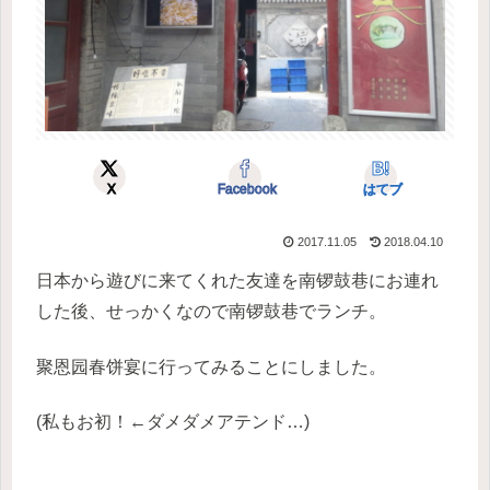
X
Facebook
はてブ
2017.11.05
2018.04.10
日本から遊びに来てくれた友達を南锣鼓巷にお連れ
した後、せっかくなので南锣鼓巷でランチ。
聚恩园春饼宴に行ってみることにしました。
(私もお初！←ダメダメアテンド…)