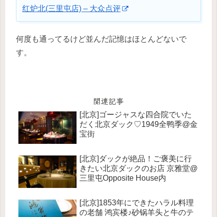
红炉北(三里屯店) – 大众点评
何度も通ってるけど並んだ記憶はほとんどないで
す。
関連記事
[北京]ゴージャスな四合院でいた
だく北京ダック♡1949全鸭季@金
宝街
[北京]ダックが絶品！ご褒美に行
きたい北京ダックのお店 京雅堂@
三里屯Opposite House内
[北京]1853年にできたハラル料理
の老舗 鸿宾楼♪砂锅羊头と牛のテ