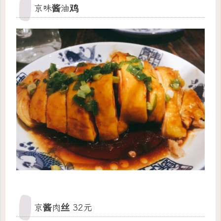
京味酱油鸡
京酱肉丝 32元