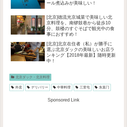
ール煮込みが美味しい！
[北京]德流光京城菜で美味しい北
京料理を。南锣鼓巷から徒歩10
分、鼓楼のすぐそばで観光中の食
事におすすめ！
[北京]北京在住者（私）が勝手に
選ぶ北京ダックの美味しいお店ラ
ンキング【2018年最新】随時更新
中！
北京ダック・北京料理
外卖
デリバリー
中華料理
三里屯
东直门
Sponsored Link