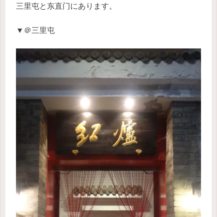
三里屯と东直门にあります。
▼＠三里屯