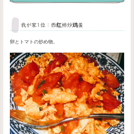
我が家1位：西红柿炒鸡蛋
卵とトマトの炒め物。