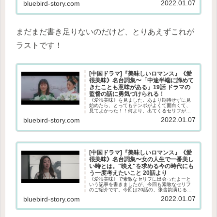
2022.01.07
bluebird-story.com
られてよかったです！《爱很美味》ドラマ情報●
英語タイトル：”Del...
まだまだ書き足りないのだけど、とりあえずこれが
ラストです！
[中国ドラマ]『美味しいロマンス』《爱
很美味》名台詞集〜「中途半端に諦めて
きたことも意味がある」19話 ドラマの
監督の話に勇気づけられる！
《爱很美味》を見ました。あまり期待せずに見
始めたら、とってもテンポがよくて面白くて、
見てよかった！！何より、出てくるセリフがと
ってもよくて、何度も見返してメモりながら見
2022.01.07
bluebird-story.com
ました。今日は、第19話に出てきた、ドラマの
監督のセリフをご紹介します。...
[中国ドラマ]『美味しいロマンス』《爱
很美味》名台詞集〜女の人生で一番美し
い時とは。"映え"を求める今の時代にも
う一度考えたいこと 20話より
《爱很美味》で素敵なセリフに出会ったよーと
いう記事を書きましたが、今回も素敵なセリフ
のご紹介です。今回は20話の、张含韵演じる方
欣のセリフ。小さい頃からかわいい優しいと言
2022.01.07
bluebird-story.com
われてそだったおっとりめの方欣。ずっと幸せ
だと思っていた５年の結婚生活...