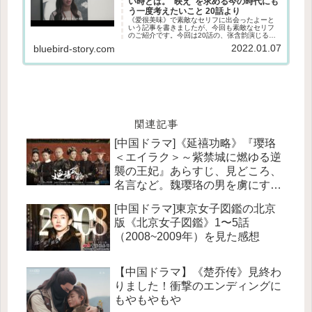
い時とは。"映え"を求める今の時代にも
う一度考えたいこと 20話より
《爱很美味》で素敵なセリフに出会ったよーと
いう記事を書きましたが、今回も素敵なセリフ
のご紹介です。今回は20話の、张含韵演じる方
欣のセリフ。小さい頃からかわいい優しいと言
2022.01.07
bluebird-story.com
われてそだったおっとりめの方欣。ずっと幸せ
だと思っていた５年の結婚生活...
関連記事
[中国ドラマ]《延禧功略》『璎珞
＜エイラク＞～紫禁城に燃ゆる逆
襲の王妃』あらすじ、見どころ、
名言など。魏璎珞の男を虜にする
裏技とは？※ネタバレあり
[中国ドラマ]東京女子図鑑の北京
版《北京女子図鑑》1〜5話
（2008~2009年）を見た感想
【中国ドラマ】《楚乔传》見終わ
りました！衝撃のエンディングに
もやもやもや