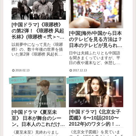
[中国ドラマ]《琅琊榜》
の第2弾！《琅琊榜 风起
[中国]海外/中国から日本
长林》(琅琊榜＜弐＞~風
のテレビを見る方法は？
雲来る長林軍~)登場人物
以前夢中になって見た《琅琊
日本のテレビが見られる
関係図と見た感想
榜》の、数十年後の世界を描
アプリ・リンク一覧まと
日中は夫婦ふたりとも中国語
いた第2弾《琅琊榜 风起长
め【2019年最新】
を聞きまくっていますが、平
林》、ようやく見終わりまし
日の夜や週末など、休憩して
た。▼《琅琊榜》の感想と妄
いる時にふたりで日本のドラ
想。日本でも3月26日からCS
2018.02.13
2017.12.13
マを見るのが癒しの時間にな
で放送が始まりましたね。日
っています。最近は、日本の
本語タイトルは「琅琊榜＜弐
中国ドラマ
中国ドラマ
テレビもネットやアプリで見
＞～風雲来る長林軍～」。期
られるようになったのでとっ
待...
ても便利！高いお金を払って
インタ...
[中国ドラマ]《北京女子
[中国ドラマ《夏至未
図鑑》6〜10話(2010〜
至》 日本が舞台のシー
2012年)のワタシ的！名
ン。日本人のこれだけは
言集
言わせて！
《北京女子図鑑》を見ていま
《夏至未至》見終わりまし