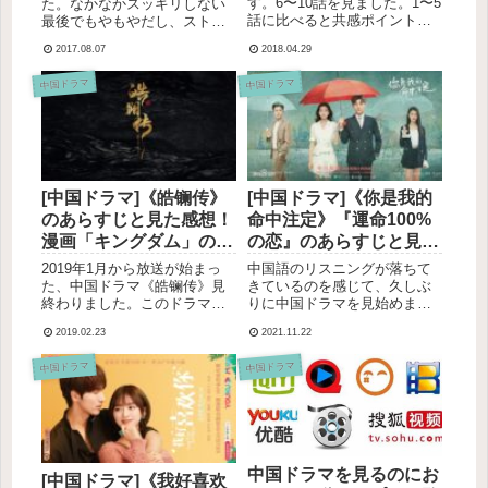
す。6〜10話を見ました。1〜5
た。なかなかスッキリしない
話に比べると共感ポイントは
最後でもやもやだし、ストー
だんだん少なくなってきたけ
リーも練られている感じはし
2017.08.07
2018.04.29
れど（私こんな派手な恋愛し
なかったしで、あまりおすす
てきてなーい！）、それでも
めはしません。言ってしまう
中国ドラマ
中国ドラマ
なかなかいいセリフがたくさ
とつまらなかったわけですが
んありました。その中でも個
（笑）、長時間見続けて結果
人的に響いた（、またはぐ
つまらなかった、だけではな
さ...
んだか悔...
[中国ドラマ]《皓镧传》
[中国ドラマ]《你是我的
のあらすじと見た感想！
命中注定》『運命100%
漫画「キングダム」のち
の恋』のあらすじと見た
ょっと前のお話。キング
感想。展開が速くてドキ
2019年1月から放送が始まっ
中国語のリスニングが落ちて
ダムファンは絶対面白
ドキハラハラが止まらな
た、中国ドラマ《皓镧传》見
きているのを感じて、久しぶ
終わりました。このドラマ、
りに中国ドラマを見始めまし
い！
い！
人気漫画「キングダム」が大
た！外したくなくて、腾讯视
2019.02.23
2021.11.22
好きな方は絶対楽しいは
屏で評価がべらぼーに高かっ
ず！！！なぜならば！同じ時
た2020年の《你是我的命中注
中国ドラマ
中国ドラマ
代を描いているから！厳密に
定》を見てみることにしまし
言うと、《皓镧传》は「キン
た。日本でも翌年2021年に
グダム」が始まるちょっと前
『運命100%の恋』という...
の時代...
中国ドラマを見るのにお
[中国ドラマ]《我好喜欢