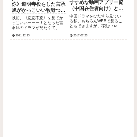
すすめな動画アプリ一覧
你》道明寺役をした言承
（中国在住者向け）と
旭がかっこいい牧野つく
BATの戦い
し役をした沈月が可愛い
中国ドラマをひたすら見てい
以前、《恋恋不忘》を見てか
る私。もちろんWEBで見るこ
キュンキュンドラマ！服
っこいいーーー！となった言
ともできますが、移動中やジ
承旭のドラマが見たくて、ち
飾デザイナーのお話。
ムで走る時などはアプリにダ
ょっと前のドラマ《我好喜欢
ウンロードしておくのが便利
2021.12.13
2017.07.23
你》を見ました！言承旭は、
です！特に中国の航空会社の
台湾版『花より男子』《流星
国内線や、高铁(中国の新幹線)
花园》（2001年）の道明寺役
は、エンターテイメント用の
をした役者さん★ちょっとキ
スクリーンがないので、自
ムタクに似ていてかっこいい
分...
の...