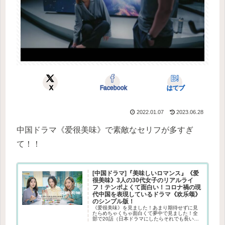
X
Facebook
はてブ
2022.01.07
2023.06.28
中国ドラマ《爱很美味》で素敵なセリフが多すぎ
て！！
[中国ドラマ]『美味しいロマンス』《爱
很美味》3人の30代女子のリアルライ
フ！テンポよくて面白い！コロナ禍の現
代中国を表現しているドラマ《欢乐颂》
のシンプル版！
《爱很美味》を見ました！あまり期待せずに見
たらめちゃくちゃ面白くて夢中で見ました！全
部で20話（日本ドラマにしたらそれでも長いけ
ど）、1話35分ほどというのも短めで、手軽に見