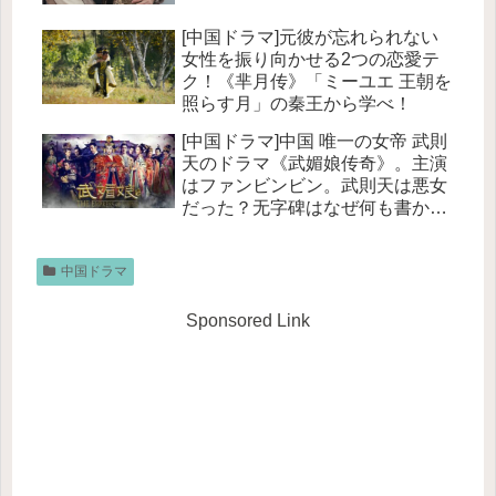
[中国ドラマ]元彼が忘れられない
女性を振り向かせる2つの恋愛テ
ク！《芈月传》「ミーユエ 王朝を
照らす月」の秦王から学べ！
[中国ドラマ]中国 唯一の女帝 武則
天のドラマ《武媚娘传奇》。主演
はファンビンビン。武則天は悪女
だった？无字碑はなぜ何も書かれ
ていないのか？
中国ドラマ
Sponsored Link