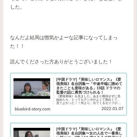
した。
なんだよ結局は惚気かよーな記事になってしまっ
た！！
読んでくださった方ありがとうございました！
[中国ドラマ]『美味しいロマンス』《爱
很美味》名台詞集〜「中途半端に諦めて
きたことも意味がある」19話 ドラマの
監督の話に勇気づけられる！
《爱很美味》を見ました。あまり期待せずに見
始めたら、とってもテンポがよくて面白くて、
見てよかった！！何より、出てくるセリフがと
ってもよくて、何度も見返してメモりながら見
2022.01.07
bluebird-story.com
ました。今日は、第19話に出てきた、ドラマの
監督のセリフをご紹介します。...
[中国ドラマ]『美味しいロマンス』《爱
很美味》名台詞集〜女の人生で一番美し