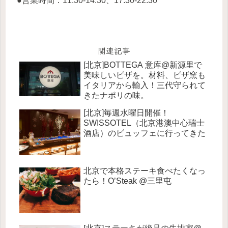
●営業時間：11:30-14:30、17:30-22:30
関連記事
[北京]BOTTEGA 意库@新源里で
美味しいピザを。材料、ピザ窯も
イタリアから輸入！三代守られて
きたナポリの味。
[北京]毎週水曜日開催！
SWISSOTEL（北京港澳中心瑞士
酒店）のビュッフェに行ってきた
北京で本格ステーキ食べたくなっ
たら！O’Steak @三里屯