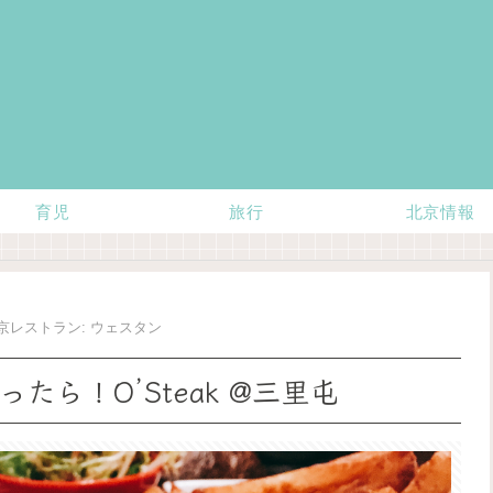
育児
旅行
北京情報
京レストラン: ウェスタン
ら！O’Steak @三里屯