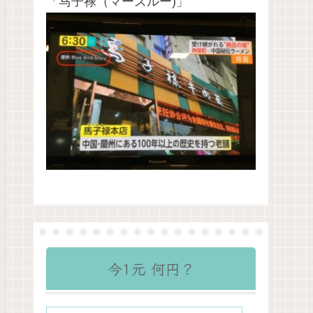
「马子禄（マーズルー)」
今1元 何円？