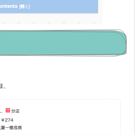
ontents
様。