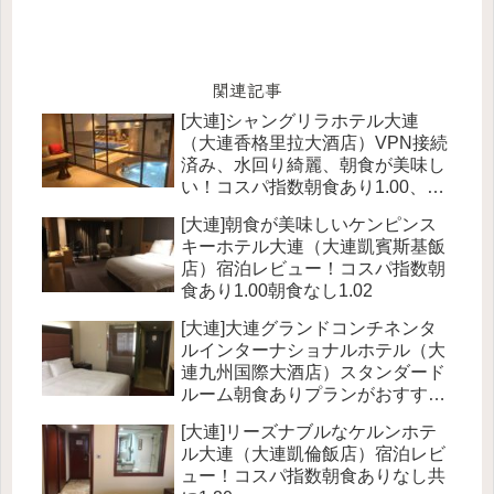
関連記事
[大連]シャングリラホテル大連
（大連香格里拉大酒店）VPN接続
済み、水回り綺麗、朝食が美味し
い！コスパ指数朝食あり1.00、朝
食なし0.90
[大連]朝食が美味しいケンピンス
キーホテル大連（大連凱賓斯基飯
店）宿泊レビュー！コスパ指数朝
食あり1.00朝食なし1.02
[大連]大連グランドコンチネンタ
ルインターナショナルホテル（大
連九州国際大酒店）スタンダード
ルーム朝食ありプランがおすす
め！コスパ指数1.07
[大連]リーズナブルなケルンホテ
ル大連（大連凱倫飯店）宿泊レビ
ュー！コスパ指数朝食ありなし共