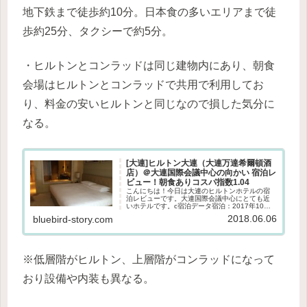
地下鉄まで徒歩約10分。日本食の多いエリアまで徒
歩約25分、タクシーで約5分。
・ヒルトンとコンラッドは同じ建物内にあり、朝食
会場はヒルトンとコンラッドで共用で利用してお
り、料金の安いヒルトンと同じなので損した気分に
なる。
[大連]ヒルトン大連（大連万達希爾頓酒
店）＠大連国際会議中心の向かい 宿泊レ
ビュー！朝食ありコスパ指数1.04
こんにちは！今日は大連のヒルトンホテルの宿
泊レビューです。大連国際会議中心にとても近
いホテルです。c宿泊データ宿泊：2017年10月
目的：出張人数：1人朝食：ありホテルの評価●
2018.06.06
bluebird-story.com
部屋：★★★★★★★★★☆ 設備：★★★★★
綺麗さ：★★★★☆...
※低層階がヒルトン、上層階がコンラッドになって
おり設備や内装も異なる。