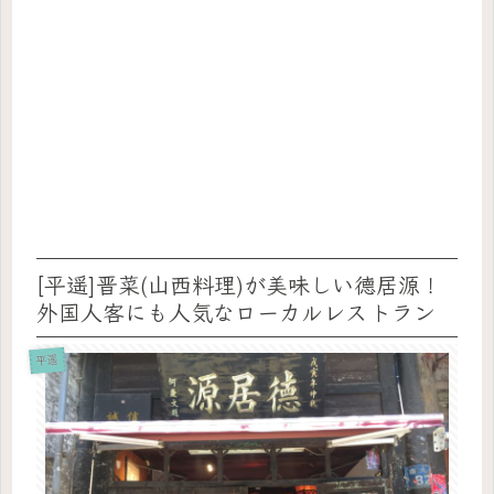
[平遥]晋菜(山西料理)が美味しい德居源！
外国人客にも人気なローカルレストラン
平遥