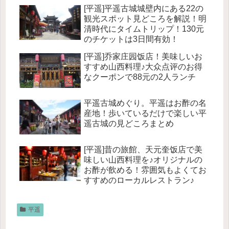
[平遥]平遥古城城壁内にある22の
観光スポット見どころを解説！明
清時代にタイムトリップ！130元
のチケットは3日間有効！
[平遥]乔家庄园饭店！美味しいお
すすめ山西料理♪大众点评のお得
なクーポンで88元の2人ランチ
平遥古城めぐり。平遥はお酢の名
産地！歩いているだけで楽しい平
遥古城の見どころまとめ
[平遥]昔の旅館、天元奎饭店で美
味しい山西料理を♪オリジナルの
お酢が飲める！雰囲気もよくてお
すすめのローカルレストラン♪
平遥