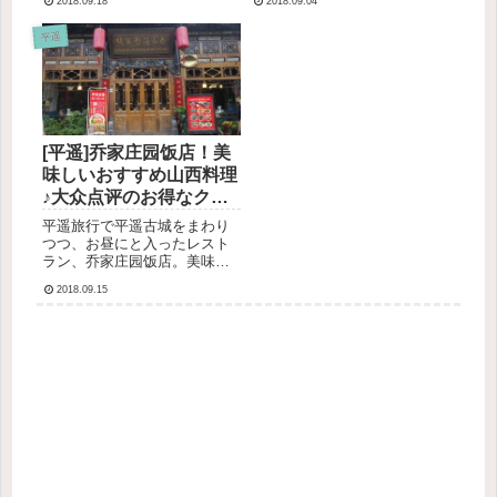
2018.09.18
2018.09.04
駅▲平遥駅小さい駅で、周り
めっちゃ高まる。 (@ 平遥会
にお店はローカルコンビニ2〜
馆 in Jinzhong, Shanxi)
平遥
３軒があるのみ。▼チケット
pic.twitter.com/uJVO0JfwMX
のカウンター▼待合室私たち
— bl...
は15:50出発の4628便に乗...
[平遥]乔家庄园饭店！美
味しいおすすめ山西料理
♪大众点评のお得なクー
ポンで88元の2人ランチ
平遥旅行で平遥古城をまわり
つつ、お昼にと入ったレスト
ラン、乔家庄园饭店。美味し
い山西料理が食べられるお店
2018.09.15
です。乔家庄园饭店大众点评
（中国版食べログのようなグ
ルメサイト＆アプリ）で2人用
のクーポンがあったので使っ
てみることに！2人で88元
（約...