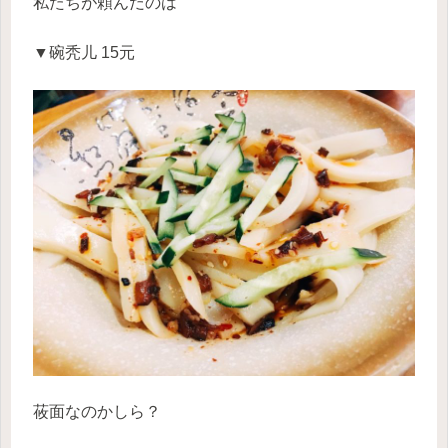
私たちが頼んだのは
▼碗秃儿 15元
莜面なのかしら？