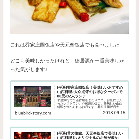
これは乔家庄园饭店や天元奎饭店でも食べました。
どこも美味しかったけれど、德居源が一番美味しか
った気がします♪
[平遥]乔家庄园饭店！美味しいおすすめ
山西料理♪大众点评のお得なクーポンで
88元の2人ランチ
平遥旅行で平遥古城をまわりつつ、お昼にと入
ったレストラン、乔家庄园饭店。美味しい山西
料理が食べられるお店です。乔家庄园饭店大众
点评（中国版食べログのようなグルメサイト＆
2018.09.15
bluebird-story.com
アプリ）で2人用のクーポンがあったので使って
みることに！2人で88元（約...
[平遥]昔の旅館、天元奎饭店で美味しい
山西料理を♪オリジナルのお酢が飲め