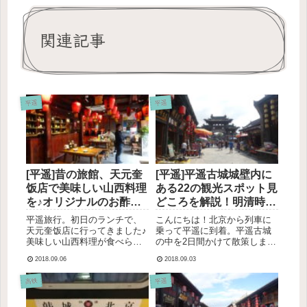
関連記事
平遥
平遥
[平遥]昔の旅館、天元奎
[平遥]平遥古城城壁内に
饭店で美味しい山西料理
ある22の観光スポット見
を♪オリジナルのお酢が
どころを解説！明清時代
飲める！雰囲気もよくて
にタイムトリップ！130
平遥旅行。初日のランチで、
こんにちは！北京から列車に
おすすめのローカルレス
元のチケットは3日間有
天元奎饭店に行ってきました♪
乗って平遥に到着。平遥古城
美味しい山西料理が食べられ
の中を2日間かけて散策しまし
トラン♪
効！
ました！昔にタイムトリップ
た。平遥は街全体が世界遺産
2018.09.06
2018.09.03
したような雰囲気も最高。平
になっていて、20を超える建
遥観光に行かれる方にはぜひ
築物を見ることができます。
高铁
平遥
行っていただきたいお店で
チケットを1枚買うとすべて見
す。天元奎饭店古城内にある
ることができます。今回、貧