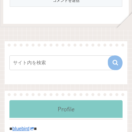
Profile
■
bluebird
■