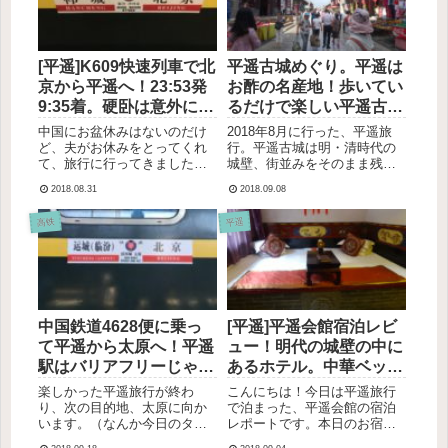
お店。観光スポットの近くに
乏性？（ケチ？）な我々
あるの...
は、...
[平遥]K609快速列車で北
平遥古城めぐり。平遥は
京から平遥へ！23:53発
お酢の名産地！歩いてい
9:35着。硬卧は意外に快
るだけで楽しい平遥古城
適だった
の見どころまとめ
中国にお盆休みはないのだけ
2018年8月に行った、平遥旅
ど、夫がお休みをとってくれ
行。平遥古城は明・清時代の
て、旅行に行ってきました。
城壁、街並みをそのまま残し
行き先は、平遥、太原、石家
ている街。当時の役所や商業
2018.08.31
2018.09.08
庄の3都市！北京から平遥まで
地、商家の位置も当時のまま
快速列車で行った時のお話で
保存されています。1997年に
高铁
平遥
す。北京駅から快速列車で平
ユネスコの世界遺産に登録さ
遥へ平遥へは23:53発のK609快
れています。昔ながらの建物
速列車で行きました。...
の中にお店がたくさん入っ...
中国鉄道4628便に乗っ
[平遥]平遥会館宿泊レビ
て平遥から太原へ！平遥
ュー！明代の城壁の中に
駅はバリアフリーじゃな
あるホテル。中華ベッド
い…！太原駅は大きい！
でタイムトリップ！
楽しかった平遥旅行が終わ
こんにちは！今日は平遥旅行
り、次の目的地、太原に向か
で泊まった、平遥会館の宿泊
います。（なんか今日のタイ
レポートです。本日のお宿。
トル、小学生みたい…）平遥
明代の城壁の中にある客栈。