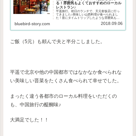
る！雰囲気もよくておすすめのローカル
レストラン♪
平遥旅行。初日のランチで、天元奎饭店に行っ
てきました♪美味しい山西料理が食べられまし
た！昔にタイムトリップしたような雰囲気も最
高。平遥観光に行かれる方にはぜひ行っていた
2018.09.06
bluebird-story.com
だきたいお店です。天元奎饭店古城内にあるお
店。観光スポットの近くにあるの...
ご飯（5元）も頼んで夫と半分こしました。
平遥で北京や他の中国都市ではなかなか食べられな
い美味しい晋菜をたくさん食べられて幸せでした。
まったく違う各都市のローカル料理をいただくの
も、中国旅行の醍醐味♪
大満足でした！！