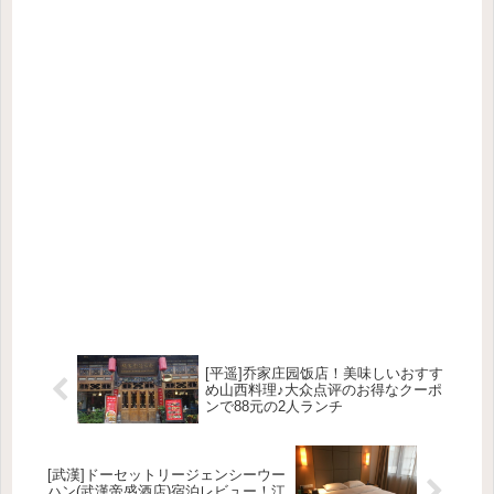
[平遥]乔家庄园饭店！美味しいおすす
め山西料理♪大众点评のお得なクーポ
ンで88元の2人ランチ
[武漢]ドーセットリージェンシーウー
ハン(武漢帝盛酒店)宿泊レビュー！江