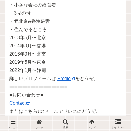
・小さな会社の経営者
・3児の母
・元北京&香港駐妻
・住んでるところ
2013年5月〜北京
2014年9月〜香港
2016年9月〜北京
2019年5月〜東京
2022年1月〜静岡
詳しいプロフィールは
Profile
をどうぞ。
======================
■お問い合わせ■
Contact
またはこちら↓のメールアドレスにどうぞ。
mail●bluebird-story.com
※ ●を＠に変えてください。
メニュー
ホーム
検索
トップ
サイドバー