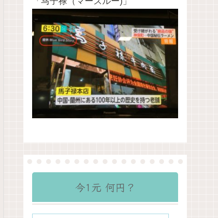
「马子禄（マーズルー)」
今1元 何円？