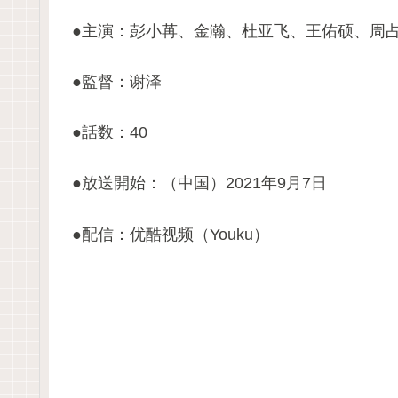
●主演：彭小苒、金瀚、杜亚飞、王佑硕、周
●監督：谢泽
●話数：40
●放送開始：（中国）2021年9月7日
●配信：优酷视频（Youku）