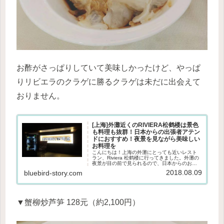
お酢がさっぱりしていて美味しかったけど、やっぱ
りリビエラのクラゲに勝るクラゲは未だに出会えて
おりません。
[上海]外灘近くのRIVIERA松鹤楼は景色
も料理も抜群！日本からの出張者アテン
ドにおすすめ！夜景を見ながら美味しい
お料理を
こんにちは！上海の外灘にとっても近いレスト
ラン、Riviera 松鹤楼に行ってきました。外灘の
夜景が目の前で見られるので、日本からのお友
達や出張者の方のアテンドに最高です♪Riviera 松
2018.08.09
bluebird-story.com
鹤楼池袋、南青山、逗子、三浦、下田、葉山に
レストラ...
▼蟹柳炒芦笋 128元（約2,100円）