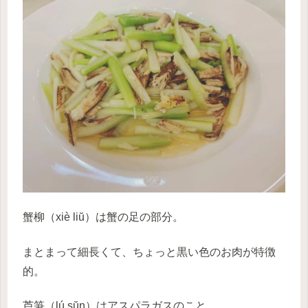
蟹柳（xiè liŭ）は蟹の足の部分。
まとまって細長くて、ちょっと黒い色のお肉が特徴
的。
芦笋（lú sŭn）はアスパラガスのこと。