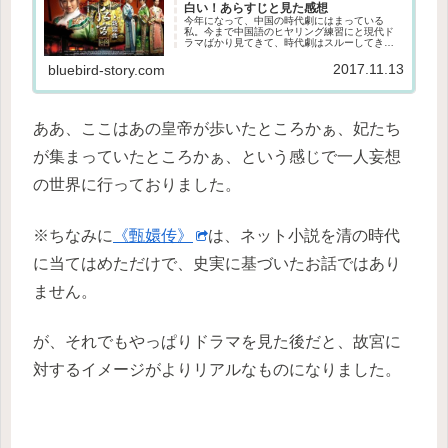
白い！あらすじと見た感想
今年になって、中国の時代劇にはまっている
私。今まで中国語のヒヤリング練習にと現代ド
ラマばかり見てきて、時代劇はスルーしてきた
のだけど、今になって、過去話題になった時代
劇を遡って見ています。今まで見たのは琅琊榜
2017.11.13
bluebird-story.com
(2015)、武媚娘传奇(201...
ああ、ここはあの皇帝が歩いたところかぁ、妃たち
が集まっていたところかぁ、という感じで一人妄想
の世界に行っておりました。
※ちなみに
《甄嬛传》
は、ネット小説を清の時代
に当てはめただけで、
史実に基づいたお話ではあり
ません。
が、それでもやっぱりドラマを見た後だと、故宮に
対するイメージがよりリアルなものになりました。