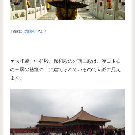
※画像は
《甄嬛传》
より
▼太和殿、中和殿、保和殿の外朝三殿は、漢白玉石
の三層の基壇の上に建てられているので立派に見え
ます。