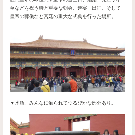
至などを祝う時と重要な朝会、筵宴、出征、そして
皇帝の葬儀など宮廷の重大な式典を行った場所。
▼水瓶。みんなに触られてつるぴかな部分あり。