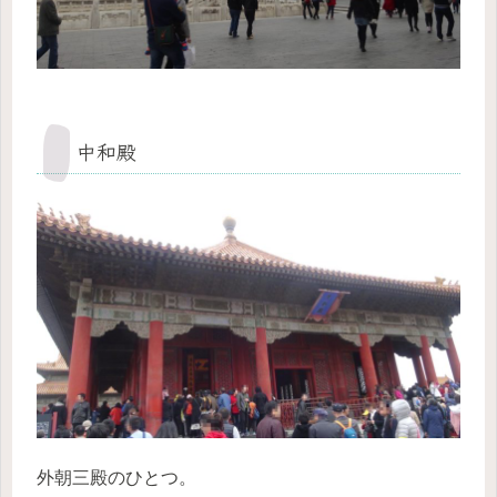
中和殿
外朝三殿のひとつ。