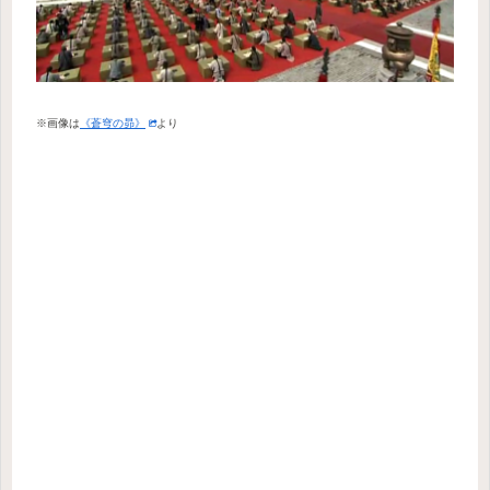
※画像は
《蒼穹の昴》
より