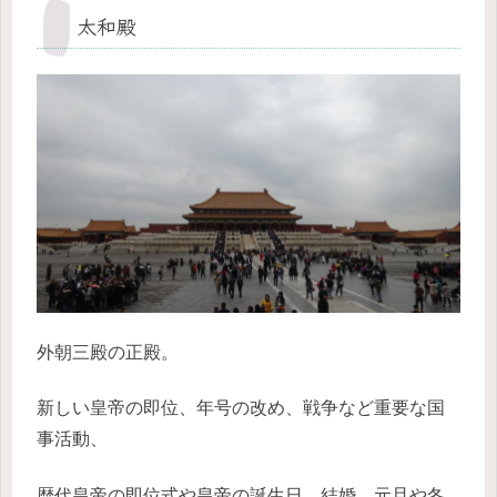
太和殿
外朝三殿の正殿。
新しい皇帝の即位、年号の改め、戦争など重要な国
事活動、
歴代皇帝の即位式や皇帝の誕生日、結婚、元旦や冬