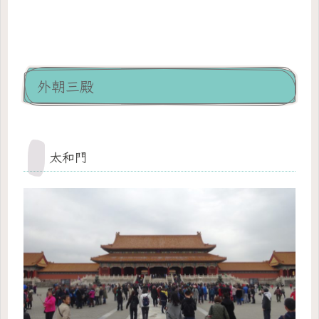
外朝三殿
太和門