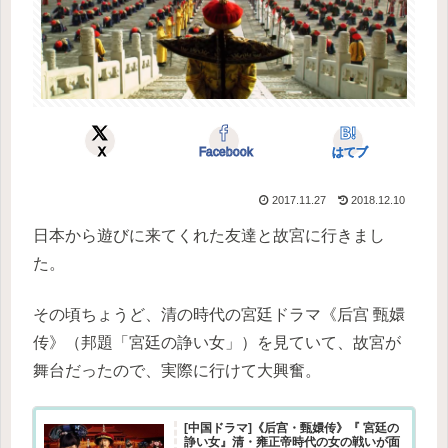
X
Facebook
はてブ
2017.11.27
2018.12.10
日本から遊びに来てくれた友達と故宮に行きまし
た。
その頃ちょうど、清の時代の宮廷ドラマ《后宫 甄嬛
传》（邦題「宮廷の諍い女」）を見ていて、故宮が
舞台だったので、実際に行けて大興奮。
[中国ドラマ]《后宫・甄嬛传》『 宮廷の
諍い女』清・雍正帝時代の女の戦いが面