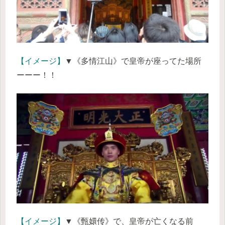
【イメージ】
▼《多情江山》で皇帝が座ってた場所
ーーー！！
【イメージ】
▼《甄嬛传》で、皇帝が亡くなる前