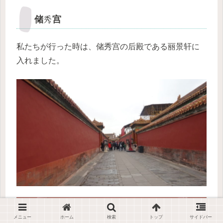
储秀宫
私たちが行った時は、储秀宫の后殿である丽景轩に
入れました。
メニュー
ホーム
検索
トップ
サイドバー