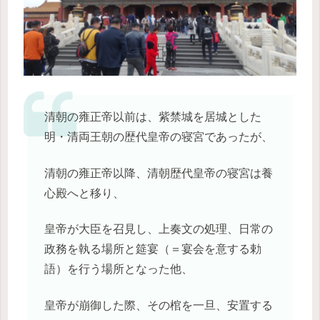
清朝の雍正帝以前は、紫禁城を居城とした
明・清両王朝の歴代皇帝の寝宮であったが、
清朝の雍正帝以降、清朝歴代皇帝の寝宮は養
心殿へと移り、
皇帝が大臣を召見し、上奏文の処理、日常の
政務を執る場所と筵宴（＝宴会を意する勅
語）を行う場所となった他、
皇帝が崩御した際、その棺を一旦、安置する