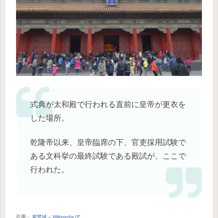
式典が太和殿で行われる直前に皇帝が更衣を
した場所。
乾隆帝以来、皇帝臨席の下、官吏採用試験で
ある文科挙の最終試験である殿試が、ここで
行われた。
引用：
紫禁城 – Wikipedia