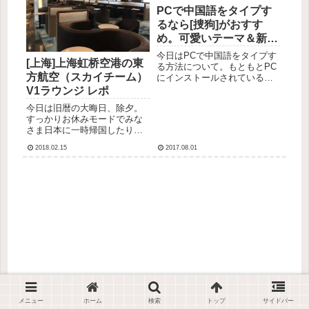
PCで中国語をタイプす
るなら[捜狗]がおすす
め。可愛いテーマ＆新単
語随時アップデート！
今日はPCで中国語をタイプす
[上海]上海虹桥空港の東
る方法について。もともとPC
方航空（スカイチーム）
にインストールされている中
国語のキーボードを使ってい
V1ラウンジ レポ
る方も多いかと思います。私
今日は旧暦の大晦日、除夕。
は中国人の友達に教えてもら
すっかりお休みモードでみな
った、搜狗のキーボードをイ
さま日本に一時帰国したり旅
ンストールして使っていま
行に行ったりしているでしょ
す。とっても便利＆使うのが
2018.02.15
2017.08.01
うか。私も旅行に行ってきま
楽し...
す♪ずっと前に書いてた記事を
アップします。2017年12月、
私が上海で呑気に遊んでいた
頃夫は出張先の上海からさ...
メニュー
ホーム
検索
トップ
サイドバー