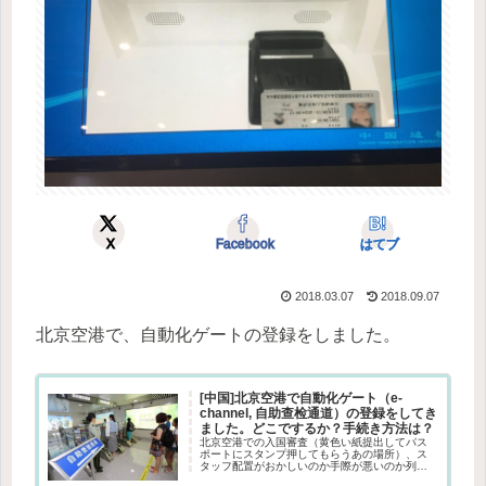
X
Facebook
はてブ
2018.03.07
2018.09.07
北京空港で、自動化ゲートの登録をしました。
[中国]北京空港で自動化ゲート（e-
channel, 自助查检通道）の登録をしてき
ました。どこでするか？手続き方法は？
北京空港での入国審査（黄色い紙提出してパス
ポートにスタンプ押してもらうあの場所）、ス
タッフ配置がおかしいのか手際が悪いのか列の
作り方が悪いのかいつもものっすごく並びま