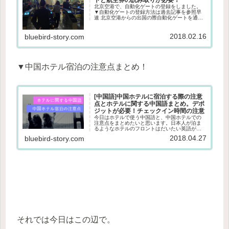
北京空港で、自動化ゲートの登録をしました。
▼自動化ゲートの登録方法は過去記事を参照早
速 北京空港からの出国の際自動化ゲートを通っ
てみたので、レポートです♪自動化ゲートの場所
自動化ゲートは通常の出国審査の奥にありま
す。航空券、パスポートを読み...
2018.02.16
bluebird-story.com
▼中国ホテル宿泊の注意点まとめ！
[中国語]中国ホテルに宿泊する際の注意
点とホテルに関する中国語まとめ。デポ
ジットが必要！チェックイン時間の注意
今日はホテルで使う中国語と、中国ホテルでの
注意点をまとめたいと思います。日本人が泊ま
るようなホテルのフロントはだいたい英語が話
せるスタッフがいるところが多いですが、万が
2018.04.27
bluebird-story.com
一通じなかったり、中国語でやりとりしてみた
い！という時はぜひ使ってみてく...
それでは今日はこの辺で。