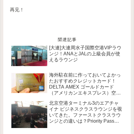
再见！
関連記事
[大連]大連周水子国際空港VIPラウ
ンジ！ANAとJALの上級会員が使
えるラウンジ
海外駐在前に作っておいてよかっ
たおすすめクレジットカード！
DELTA AMEX ゴールドカード
（アメリカンエキスプレス）空港
からスーツケースが無料で送れる
北京空港ターミナル3のエアチャ
イナ ビジネスクラスラウンジを覗
いてきた。ファーストクラスラウ
ンジとの違いは？Priority Pass使
える？