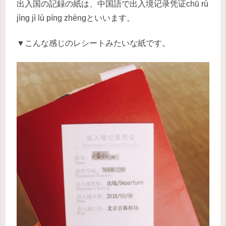
出入国の記録の紙は、中国語で出入境记录凭证chū rù
jìng jì lù píng zhèngといいます。
▼こんな感じのレシートみたいな紙です。