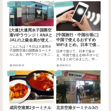
中国便利ツール
空港
[大連]大連周水子国際空
[中国旅行・中国出張に]
港VIPラウンジ！ANAと
中国で使えるおすすめ
JALの上級会員が使える
WiFiまとめ。日本で借り
ラウンジ
こんにちは！今日は大連周水
て日本で返す！中国で
子国際空港の国際線ターミナ
日本で借りて、日本で返せ
ルにある、VIPラウンジをご紹
LINEも使えるVPN付き
る、中国で使えるWi-Fiサービ
介します♪大連周水子国際空港
スをまとめてみました。中国
のWiFiが便利
VIPラウンジ 提携航空会社大
では政府の規制により、
2018.06.15
2018.02.11
連周水子国際空港のVIPラウン
LINE、Facebook、
ジと提携しているのはこちら
Instagram、Twitter、Gmail、
空港
空港
の航空会社です▼・CA（中国
Google検索、Yahoo検索など
国际航空公司）・...
は使えません。中国の旅先...
成田空港第2ターミナル
北京空港ターミナル3の