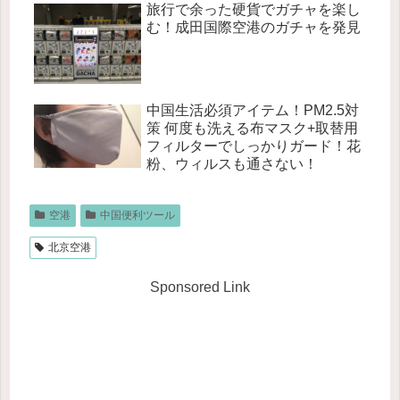
旅行で余った硬貨でガチャを楽し
む！成田国際空港のガチャを発見
中国生活必須アイテム！PM2.5対
策 何度も洗える布マスク+取替用
フィルターでしっかりガード！花
粉、ウィルスも通さない！
空港
中国便利ツール
北京空港
Sponsored Link