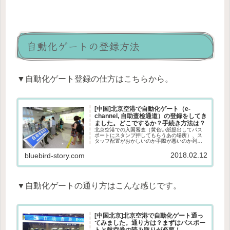
自動化ゲートの登録方法
▼自動化ゲート登録の仕方はこちらから。
[中国]北京空港で自動化ゲート（e-
channel, 自助查检通道）の登録をしてき
ました。どこでするか？手続き方法は？
北京空港での入国審査（黄色い紙提出してパス
ポートにスタンプ押してもらうあの場所）、ス
タッフ配置がおかしいのか手際が悪いのか列の
作り方が悪いのかいつもものっすごく並びま
す。今までずっとしたかった北京空港での自動
2018.02.12
bluebird-story.com
ゲート（e-channel、自助...
▼自動化ゲートの通り方はこんな感じです。
[中国北京]北京空港で自動化ゲート通っ
てみました。通り方は？まずはパスポー
トと航空券の読み取りが必要！