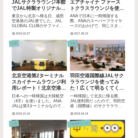
JALサクララウンジ本館
エアチャイナ ファース
でJAL特製オリジナルビ
トクラスラウンジを使っ
ーフカレー♪
てみた。場所は？食事内
東京から北京へ帰る日、成田
ANAで日本に一時帰国する
容は？Priority Pass使え
空港発のJAL便でした。JAL
際、ANAのスーパーフライヤ
GLOBAL CLUBのサファイア
ーズのおかげで、同じスター
る？
会員のためJALのサクララウン
アライアンスグループの、AIR
2018.02.07
2017.08.23
ジが使えます♡同じお金を払
CHINA(中国国際航空)のFIRST
ってても、受けられるサービ
CLASS LOUNGEに入れまし
空港
空港
スが全然違う！！成田空港サ
た！どこにある？今回行った
クララウンジ（本館）成田空
のは北京空港のターミナル３
港サクララウン...
の...
北京空港第2ターミナル
羽田空港国際線JALサク
スカイチームラウンジ利
ララウンジを使ってみ
用レポート！北京空港の
た！広くて明るくてくつ
中では一番良いラウン
ろげる♪場所は？利用条
日本への一時帰国は大韓航空
一時帰国して北京に帰る際、
ジ！？
件は？
（KE）を使いました。ANA、
JAL便利用だったので、羽田空
JALは第3ターミナルなので、
港（国際線）のサクララウン
久しぶりの第2ターミナル！大
ジを利用しました♪ちょっと早
2018.10.18
2019.04.24
韓航空はスカイチームなので
めに空港に行って、登場時間
スカイチームのラウンジが使
までのんびり快適に過ごせま
中国便利ツール
上海
えました♪我が家はデルタのア
した。羽田空港国際線JALサク
メックスゴールドカードを作
ララウンジ羽田空港国際線JAL
ってゴールドメダリオ...
サクララウンジ...