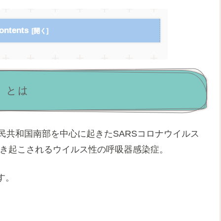
ontents
）とは
華人民共和国南部を中心に起きたSARSコロナウイルス
) によって引き起こされるウイルス性の呼吸器感染症。
す。