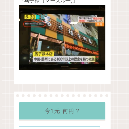
「马子禄（マーズルー)」
今1元 何円？