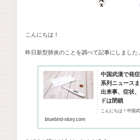
X
こんにちは！
昨日新型肺炎のことを調べて記事にしました
中国武漢で発症！
系列ニュースま
出来事、症状、
ドは閉鎖
こんにちは！中国武
日話題ですね。大学
bluebird-story.com
す…。日本でも発症
できない状況。そして