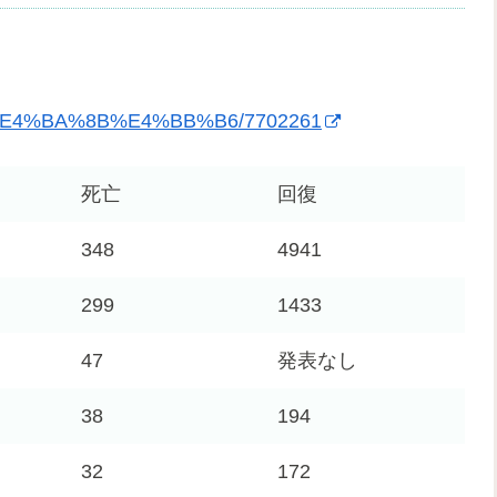
SARS%E4%BA%8B%E4%BB%B6/7702261
死亡
回復
348
4941
299
1433
47
発表なし
38
194
32
172