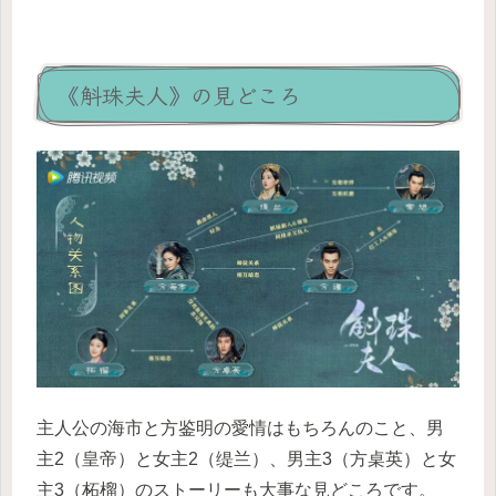
《斛珠夫人》の見どころ
主人公の海市と方鉴明の愛情はもちろんのこと、男
主2（皇帝）と女主2（缇兰）、男主3（方桌英）と女
主3（柘榴）のストーリーも大事な見どころです。