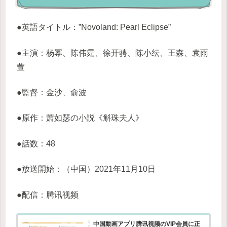
●英語タイトル：”Novoland: Pearl Eclipse”
●主演：杨幂、陈伟霆、徐开骋、陈小纭、王森、袁雨
萱
●監督：金沙、俞波
●原作：萧如瑟の小説《斛珠夫人》
●話数：48
●放送開始：（中国）2021年11月10日
●配信：腾讯视频
中国動画アプリ腾讯视频のVIP会員に正