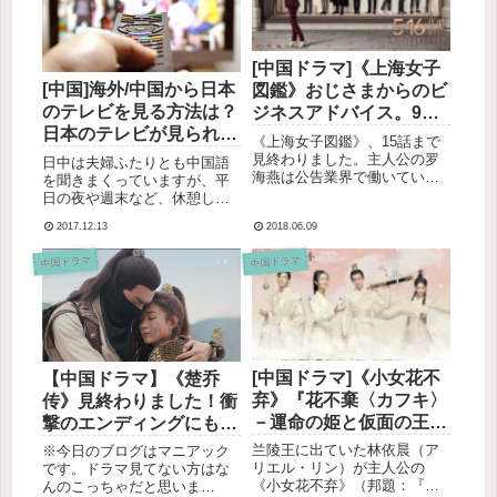
さ...
[中国ドラマ]《上海女子
[中国]海外/中国から日本
図鑑》おじさまからのビ
のテレビを見る方法は？
ジネスアドバイス。9
日本のテレビが見られる
話、15話
《上海女子図鑑》、15話まで
アプリ・リンク一覧まと
見終わりました。主人公の罗
日中は夫婦ふたりとも中国語
海燕は公告業界で働いていま
め【2019年最新】
を聞きまくっていますが、平
すが、出会う年上の男性方
日の夜や週末など、休憩して
に、ビジネスにおいて大事な
いる時にふたりで日本のドラ
2017.12.13
2018.06.09
ことを教わって、どんどん成
マを見るのが癒しの時間にな
長していきます。なかなか良
っています。最近は、日本の
中国ドラマ
中国ドラマ
いこと言うなぁ（＆こういう
テレビもネットやアプリで見
中国語すっと話せるようにな
られるようになったのでとっ
りたい...
ても便利！高いお金を払って
インタ...
[中国ドラマ]《小女花不
【中国ドラマ】《楚乔
弃》『花不棄〈カフキ〉
传》見終わりました！衝
－運命の姫と仮面の王子
撃のエンディングにもや
－』のあらすじと人物相
もやもや
兰陵王に出ていた林依晨（ア
※今日のブログはマニアック
関図、見た感想（ネタバ
リエル・リン）が主人公の
です。ドラマ見てない方はな
《小女花不弃》（邦題：『花
んのこっちゃだと思いま
レあり）