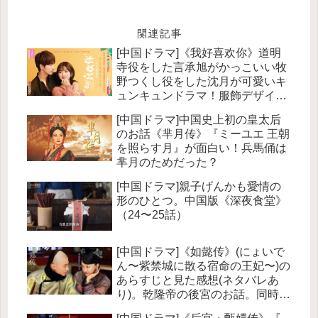
関連記事
[中国ドラマ]《我好喜欢你》道明
寺役をした言承旭がかっこいい牧
野つくし役をした沈月が可愛いキ
ュンキュンドラマ！服飾デザイナ
ーのお話。
[中国ドラマ]中国史上初の皇太后
のお話《芈月传》『ミーユエ 王朝
を照らす月』が面白い！兵馬俑は
芈月のためだった？
[中国ドラマ]親子げんかも愛情の
形のひとつ。中国版《深夜食堂》
（24〜25話）
[中国ドラマ]《如懿传》(にょいで
ん〜紫禁城に散る宿命の王妃〜)の
あらすじと見た感想(ネタバレあ
り)。乾隆帝の後宮のお話。同時代
を描いた《延禧功略》『璎珞＜エ