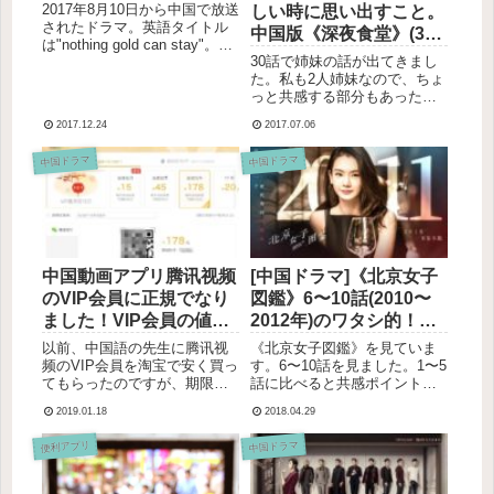
すじ、見た感想(ネタバ
2017年8月10日から中国で放送
しい時に思い出すこと。
レあり)
されたドラマ。英語タイトル
中国版《深夜食堂》(30
は"nothing gold can stay"。時
話)の姉妹のお話
30話で姉妹の話が出てきまし
代は清の末期。舞台は泾阳
た。私も2人姉妹なので、ちょ
（涇陽）。よくある宮廷ドラ
っと共感する部分もあったり
マではなくて、実在した、民
なかったり。あらすじ紅白の
間の女性商人周莹のお話で
2017.12.24
2017.07.06
糯米圆子を深夜食堂に食べに
す。2017年、見てきたドラ...
くる姉妹のお話。※まだ見て
中国ドラマ
中国ドラマ
いない方はネタバレ注意！※
画像引用元綺麗で、親の言う
ことをしっかり聞いて、結
婚...
中国動画アプリ腾讯视频
[中国ドラマ]《北京女子
のVIP会員に正規でなり
図鑑》6〜10話(2010〜
ました！VIP会員の値段
2012年)のワタシ的！名
は？微信支付で払うと安
言集
以前、中国語の先生に腾讯视
《北京女子図鑑》を見ていま
くなる！
频のVIP会員を淘宝で安く買っ
す。6〜10話を見ました。1〜5
てもらったのですが、期限が
話に比べると共感ポイントは
切れてしまったので、正規で
だんだん少なくなってきたけ
2019.01.18
2018.04.29
VIP会員を申込みました！今ま
れど（私こんな派手な恋愛し
ではなんでも無料に見られて
てきてなーい！）、それでも
便利アプリ
中国ドラマ
いた中国の動画アプリ。最近
なかなかいいセリフがたくさ
はそれぞれの動画アプリがオ
んありました。その中でも個
リジナルのドラマを作り出...
人的に響いた（、またはぐ