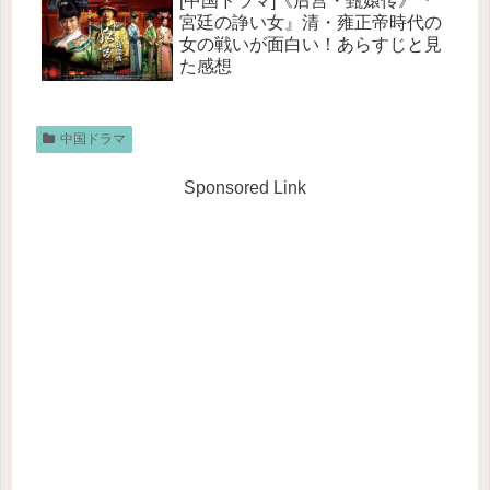
[中国ドラマ]《后宫・甄嬛传》『
イラク＞～紫禁城に燃ゆる逆襲の
宮廷の諍い女』清・雍正帝時代の
王妃』とどっちが面白いか？
女の戦いが面白い！あらすじと見
た感想
中国ドラマ
Sponsored Link